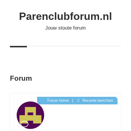
Ga
naar
Parenclubforum.nl
de
Jouw stoute forum
inhoud
Forum
Forum home
|
Recente berichten