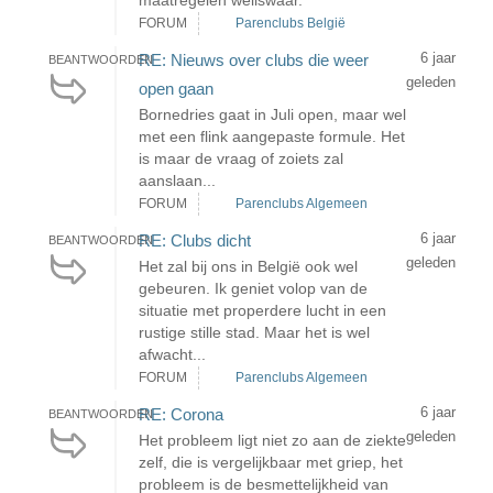
maatregelen weliswaar.
FORUM
Parenclubs België
6 jaar
RE: Nieuws over clubs die weer
BEANTWOORDEN
geleden
open gaan
Bornedries gaat in Juli open, maar wel
met een flink aangepaste formule. Het
is maar de vraag of zoiets zal
aanslaan...
FORUM
Parenclubs Algemeen
6 jaar
RE: Clubs dicht
BEANTWOORDEN
geleden
Het zal bij ons in België ook wel
gebeuren. Ik geniet volop van de
situatie met properdere lucht in een
rustige stille stad. Maar het is wel
afwacht...
FORUM
Parenclubs Algemeen
6 jaar
RE: Corona
BEANTWOORDEN
geleden
Het probleem ligt niet zo aan de ziekte
zelf, die is vergelijkbaar met griep, het
probleem is de besmettelijkheid van