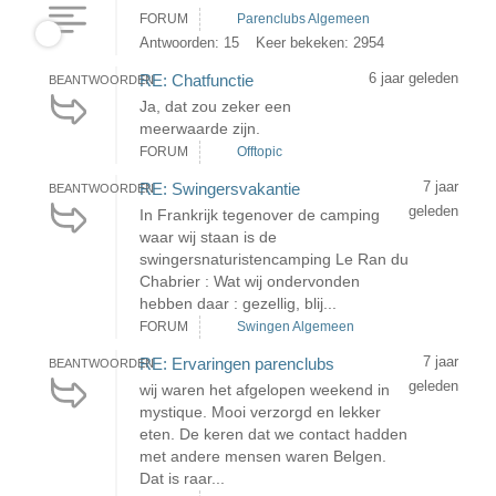
FORUM
Parenclubs Algemeen
Antwoorden: 15
Keer bekeken: 2954
6 jaar geleden
RE: Chatfunctie
BEANTWOORDEN
Ja, dat zou zeker een
meerwaarde zijn.
FORUM
Offtopic
7 jaar
RE: Swingersvakantie
BEANTWOORDEN
geleden
In Frankrijk tegenover de camping
waar wij staan is de
swingersnaturistencamping Le Ran du
Chabrier : Wat wij ondervonden
hebben daar : gezellig, blij...
FORUM
Swingen Algemeen
7 jaar
RE: Ervaringen parenclubs
BEANTWOORDEN
geleden
wij waren het afgelopen weekend in
mystique. Mooi verzorgd en lekker
eten. De keren dat we contact hadden
met andere mensen waren Belgen.
Dat is raar...