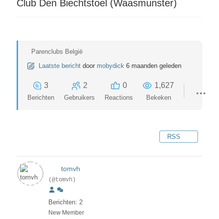
Club Den Biechtstoel (Waasmunster)
Parenclubs België
Laatste bericht
door
mobydick
6 maanden geleden
3
2
0
1,627
Berichten
Gebruikers
Reactions
Bekeken
RSS
tomvh
(@tomvh)
Berichten: 2
New Member