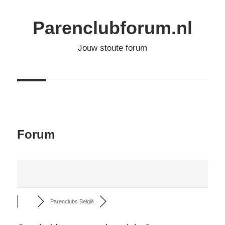
Ga
naar
Parenclubforum.nl
de
Jouw stoute forum
inhoud
Forum
Parenclubs België