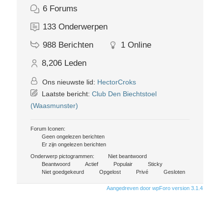
6
Forums
133
Onderwerpen
988
Berichten
1
Online
8,206
Leden
Ons nieuwste lid:
HectorCroks
Laatste bericht:
Club Den Biechtstoel
(Waasmunster)
Forum Iconen:
Geen ongelezen berichten
Er zijn ongelezen berichten
Onderwerp pictogrammen:
Niet beantwoord
Beantwoord
Actief
Populair
Sticky
Niet goedgekeurd
Opgelost
Privé
Gesloten
Aangedreven door wpForo version 3.1.4