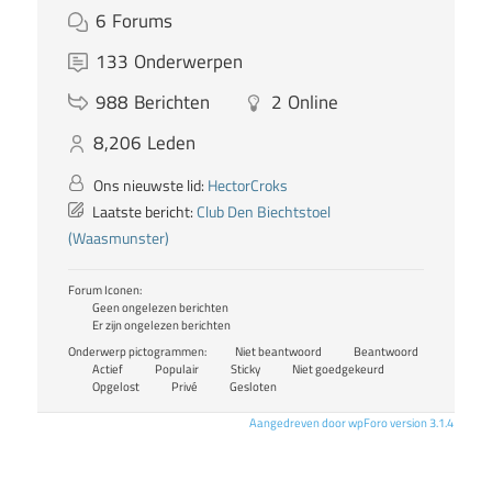
6
Forums
133
Onderwerpen
988
Berichten
2
Online
8,206
Leden
Ons nieuwste lid:
HectorCroks
Laatste bericht:
Club Den Biechtstoel
(Waasmunster)
Forum Iconen:
Geen ongelezen berichten
Er zijn ongelezen berichten
Onderwerp pictogrammen:
Niet beantwoord
Beantwoord
Actief
Populair
Sticky
Niet goedgekeurd
Opgelost
Privé
Gesloten
Aangedreven door wpForo version 3.1.4