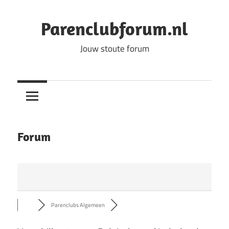
Ga
naar
Parenclubforum.nl
de
Jouw stoute forum
inhoud
Forum
Parenclubs Algemeen