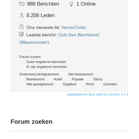
988
Berichten
1
Online
8,206
Leden
Ons nieuwste lid:
HectorCroks
Laatste bericht:
Club Den Biechtstoel
(Waasmunster)
Forum Iconen:
Geen ongelezen berichten
Er zijn ongelezen berichten
Onderwerp pictogrammen:
Niet beantwoord
Beantwoord
Actief
Populair
Sticky
Niet goedgekeurd
Opgelost
Privé
Gesloten
Aangedreven door wpForo version 3.1.4
Forum zoeken