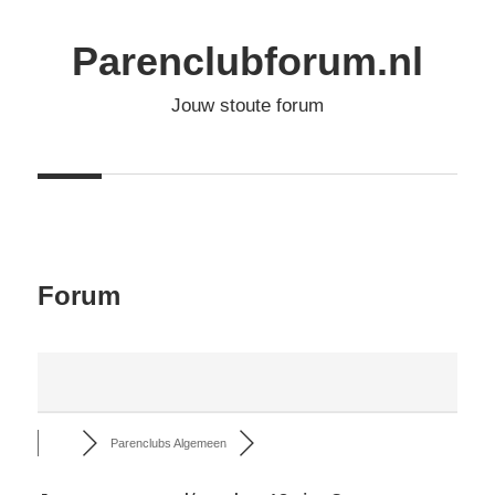
Ga
naar
Parenclubforum.nl
de
Jouw stoute forum
inhoud
Forum
Parenclubs Algemeen