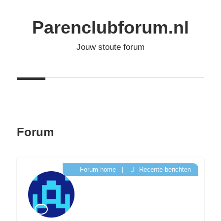
Ga
naar
Parenclubforum.nl
de
Jouw stoute forum
inhoud
Forum
Forum home
|
Recente berichten