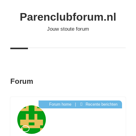
Ga
naar
Parenclubforum.nl
de
Jouw stoute forum
inhoud
Forum
Forum home
|
Recente berichten