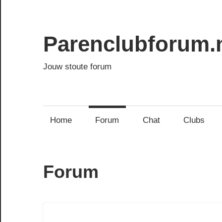
Ga
naar
de
Parenclubforum.
inhoud
Jouw stoute forum
Home
Forum
Chat
Clubs
Forum