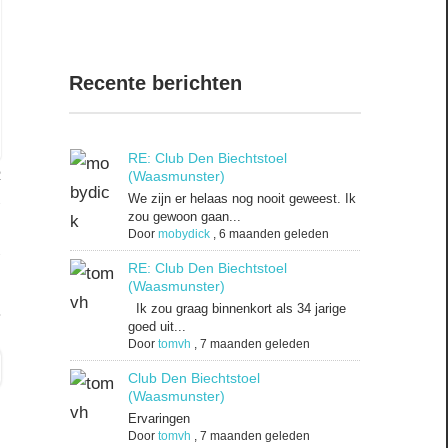
Recente berichten
RE: Club Den Biechtstoel
2
(Waasmunster)
We zijn er helaas nog nooit geweest. Ik
zou gewoon gaan...
Door
mobydick
,
6 maanden geleden
RE: Club Den Biechtstoel
(Waasmunster)
Ik zou graag binnenkort als 34 jarige
goed uit...
Door
tomvh
,
7 maanden geleden
Club Den Biechtstoel
(Waasmunster)
Ervaringen
Door
tomvh
,
7 maanden geleden