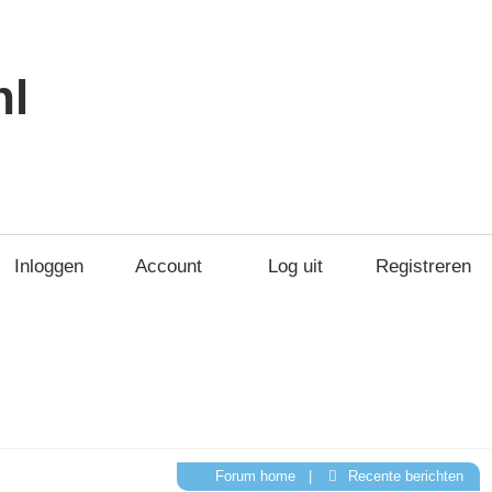
nl
Inloggen
Account
Log uit
Registreren
Forum home
|
Recente berichten