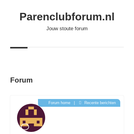
Ga
naar
Parenclubforum.nl
de
Jouw stoute forum
inhoud
Forum
Forum home
|
Recente berichten