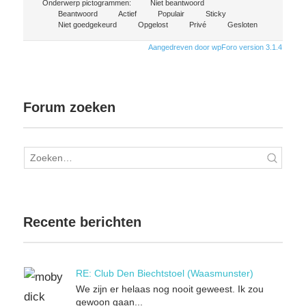
Onderwerp pictogrammen:
Niet beantwoord
Beantwoord
Actief
Populair
Sticky
Niet goedgekeurd
Opgelost
Privé
Gesloten
Aangedreven door wpForo version 3.1.4
Forum zoeken
Recente berichten
RE: Club Den Biechtstoel (Waasmunster)
We zijn er helaas nog nooit geweest. Ik zou
gewoon gaan...