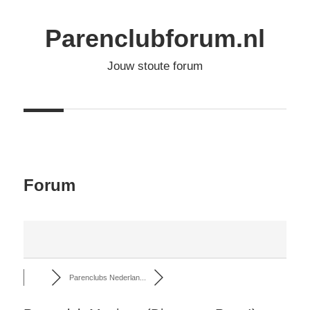
Ga
naar
Parenclubforum.nl
de
Jouw stoute forum
inhoud
Forum
Parenclubs Nederlan...